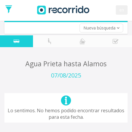
en
Nueva búsqueda
¿De dónde partes?
*
Acayucan
Origen
¿A dónde quieres ir?
Agua Prieta hasta Alamos
*
Destino
07/08/2025
Ida
*
Fecha
de
Vuelta (opcional)
Ida
Fecha
Lo sentimos. No hemos podido encontrar resultados
de
para esta fecha.
Vuelta