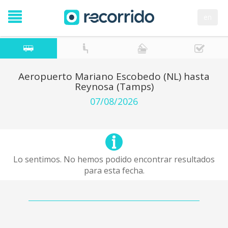
en
Aeropuerto Mariano Escobedo (NL) hasta
Reynosa (Tamps)
07/08/2026
Lo sentimos. No hemos podido encontrar resultados
para esta fecha.