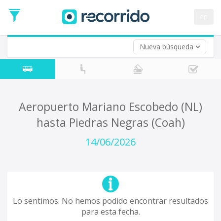
en
Nueva búsqueda
¿De dónde partes?
*
Acayucan
Origen
¿A dónde quieres ir?
Aeropuerto Mariano Escobedo (NL)
*
hasta Piedras Negras (Coah)
Destino
Ida
14/06/2026
*
Fecha
de
Vuelta (opcional)
Ida
Fecha
de
Lo sentimos. No hemos podido encontrar resultados
Vuelta
para esta fecha.