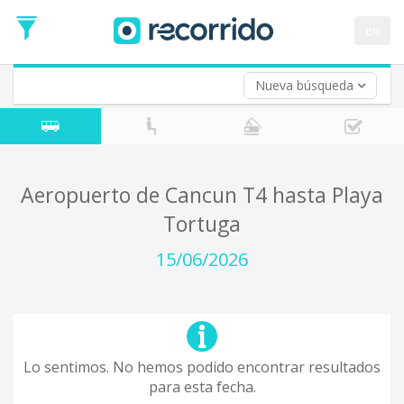
en
Nueva búsqueda
¿De dónde partes?
*
Acayucan
Origen
¿A dónde quieres ir?
Aeropuerto de Cancun T4 hasta Playa
*
Tortuga
Destino
Ida
15/06/2026
*
Fecha
de
Vuelta (opcional)
Ida
Fecha
de
Lo sentimos. No hemos podido encontrar resultados
Vuelta
para esta fecha.