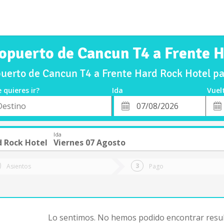
opuerto de Cancun T4 a Frente 
uerto de Cancun T4 a Frente Hard Rock Hotel pa
 quieres ir?
Ida
Vuel
*
Fech
o
Fecha
de
de
Vuel
Ida
Ida
d Rock Hotel
Viernes 07 Agosto
Asientos
Pago
Lo sentimos. No hemos podido encontrar resul