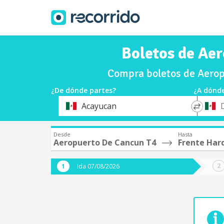
Boletos de Aer
Compra boletos de Aerop
¿De dónde partes?
¿A dónde
*
*
Acayucan
Origen
Destin
Desde
Hasta
Aeropuerto De Cancun T4
Frente Har
Ida 07/08/2026