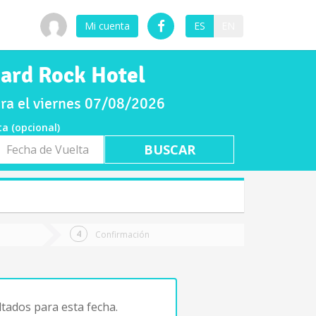
Mi cuenta
ES
EN
Hard Rock Hotel
ra el viernes 07/08/2026
ta (opcional)
a
ta
Confirmación
tados para esta fecha.