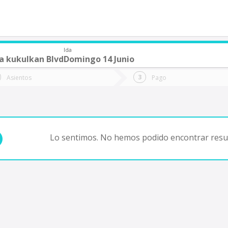
Ida
za kukulkan Blvd
Domingo 14 Junio
de quieres ir?
Ida
Vuelta
Asientos
Pago
*
Fec
Fecha
de
de
Vuel
Ida
Lo sentimos. No hemos podido encontrar resul