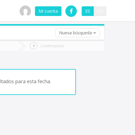
Mi cuenta
ES
EN
Nueva búsqueda
 (opcional)
Confirmación
ha
ta
tados para esta fecha.