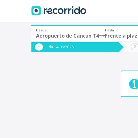
Desde
Hasta
Aeropuerto de Cancun T4
Frente a pla
¿De dónde partes?
¿A dón
Ida 14/06/2026
*
*
Acayucan
Origen
Destino