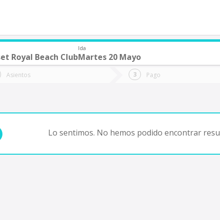
Ida
set Royal Beach Club
Martes 20 Mayo
de quieres ir?
Ida
Vuelta
Asientos
Pago
*
Fec
Fecha
de
de
Vuel
Ida
Lo sentimos. No hemos podido encontrar resul