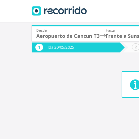
Desde
Hasta
Aeropuerto de Cancun T3
Frente a Sun
¿De dónde partes?
¿A dón
Ida 20/05/2025
*
*
Acayucan
Origen
Destino