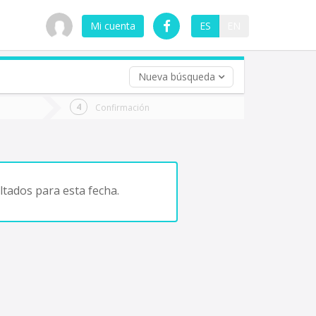
Mi cuenta
ES
EN
Nueva búsqueda
 (opcional)
Confirmación
ha
ta
tados para esta fecha.