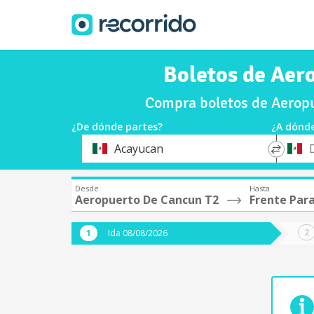
Boletos de Aer
Compra boletos de Aeropu
¿De dónde partes?
¿A dónde
*
*
Acayucan
Origen
Destin
Desde
Hasta
Aeropuerto De Cancun T2
Frente Par
Ida 08/08/2026