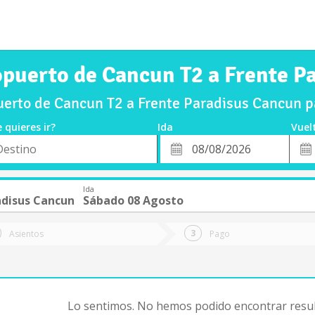
opuerto de Cancun T2 a Frente P
erto de Cancun T2 a Frente Paradisus Cancun 
 quieres ir?
Ida
Vuel
*
Fech
o
Fecha
de
de
Vuel
Ida
Ida
adisus Cancun
Sábado 08 Agosto
Asientos
Pago
Lo sentimos. No hemos podido encontrar resul