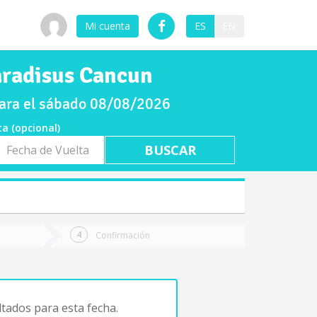
Mi cuenta
ES
EN
aradisus Cancun
para el sábado 08/08/2026
ta (opcional)
a
ta
Confirmación
tados para esta fecha.