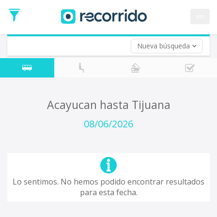
Fecha
de
en
Vuelta (opcional)
Ida
Fecha
de
Nueva búsqueda
Vuelta
Acayucan hasta Tijuana
08/06/2026
Lo sentimos. No hemos podido encontrar resultados
para esta fecha.