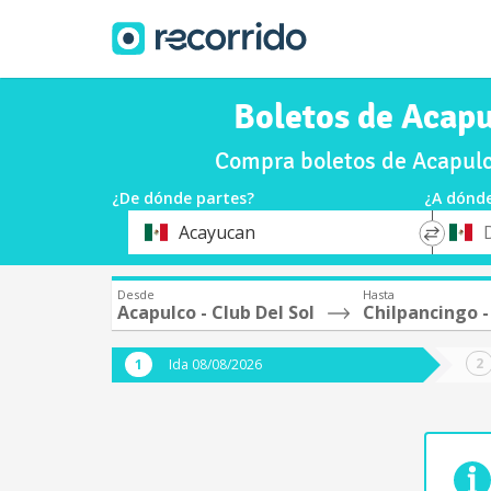
Boletos de Acapul
Compra boletos de Acapulco
¿De dónde partes?
¿A dónde
*
*
Acayucan
Origen
Destin
Desde
Hasta
Acapulco - Club Del Sol
Chilpancingo -
Ida 08/08/2026