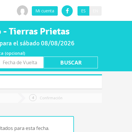
Mi cuenta
ES
EN
 - Tierras Prietas
s para el sábado 08/08/2026
ta (opcional)
a
ta
Confirmación
tados para esta fecha.