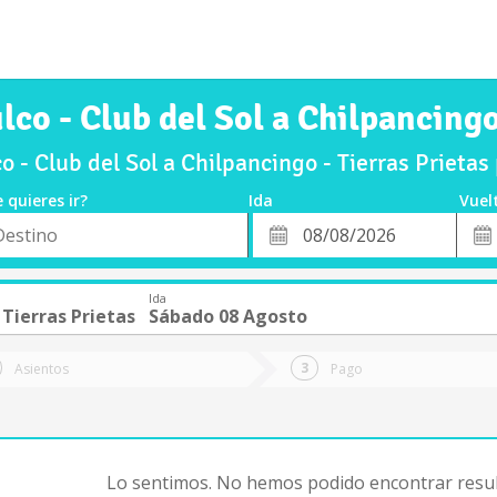
co - Club del Sol a Chilpancingo
 - Club del Sol a Chilpancingo - Tierras Prieta
 quieres ir?
Ida
Vuel
*
Fech
o
Fecha
de
de
Vuel
Ida
Ida
 Tierras Prietas
Sábado 08 Agosto
Asientos
Pago
Lo sentimos. No hemos podido encontrar resul