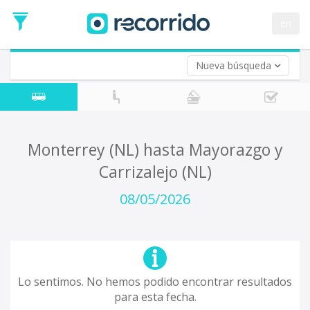
en
Nueva búsqueda
¿De dónde partes?
*
Acayucan
Origen
¿A dónde quieres ir?
Monterrey (NL) hasta Mayorazgo y
*
Carrizalejo (NL)
Destino
Ida
08/05/2026
*
Fecha
de
Vuelta (opcional)
Ida
Fecha
de
Lo sentimos. No hemos podido encontrar resultados
Vuelta
para esta fecha.