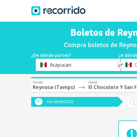
Boletos de Reyn
Compra boletos de Reynos
¿De dónde partes?
¿A dónde
*
*
Acayucan
Origen
Destin
Desde
Hasta
Reynosa (Tamps)
El Chocolate Y San F
Ida 08/08/2026