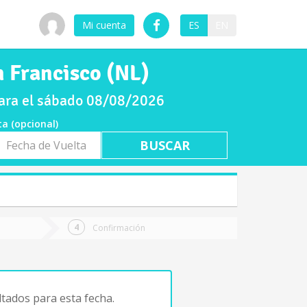
Mi cuenta
ES
EN
n Francisco (NL)
para el sábado 08/08/2026
ta (opcional)
a
ta
Confirmación
tados para esta fecha.