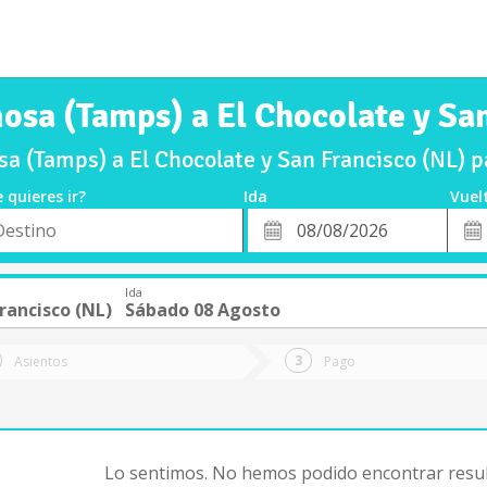
osa (Tamps) a El Chocolate y Sa
a (Tamps) a El Chocolate y San Francisco (NL) 
 quieres ir?
Ida
Vuel
*
Fech
o
Fecha
de
de
Vuel
Ida
Ida
rancisco (NL)
Sábado 08 Agosto
Asientos
Pago
Lo sentimos. No hemos podido encontrar resul