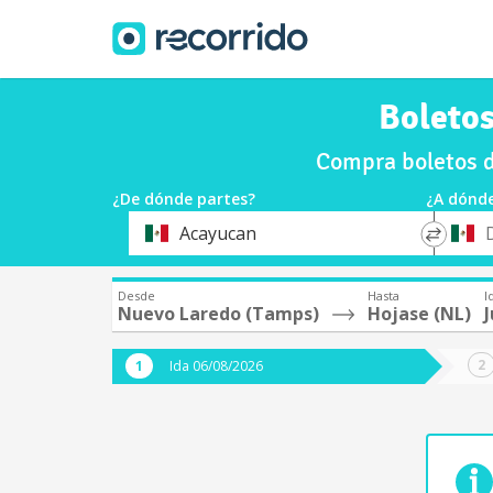
Boletos
Compra boletos d
¿De dónde partes?
¿A dónde
*
*
Acayucan
Origen
Destin
Desde
Hasta
I
Nuevo Laredo (Tamps)
Hojase (NL)
Ida 06/08/2026