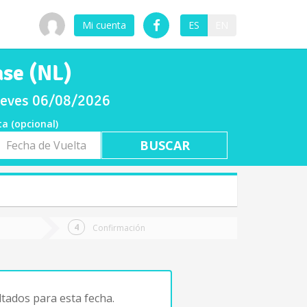
Mi cuenta
ES
EN
ase (NL)
jueves 06/08/2026
ta (opcional)
a
ta
Confirmación
tados para esta fecha.