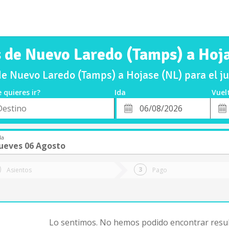
 de Nuevo Laredo (Tamps) a Hoj
e Nuevo Laredo (Tamps) a Hojase (NL) para el 
 quieres ir?
Ida
Vuel
*
Fech
o
Fecha
de
de
Vuel
Ida
da
Jueves 06 Agosto
Asientos
Pago
Lo sentimos. No hemos podido encontrar resul