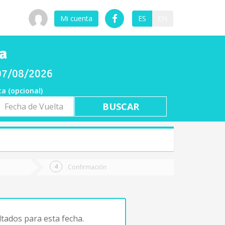
Mi cuenta
ES
EN
a
 07/08/2026
ta (opcional)
a
ta
Confirmación
tados para esta fecha.