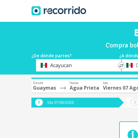
Compra bol
¿De dónde partes?
¿A dónde
*
*
Acayucan
Origen
Destin
Desde
Hasta
Ida
Guaymas
Agua Prieta
Viernes 07 Ag
Ida 07/08/2026