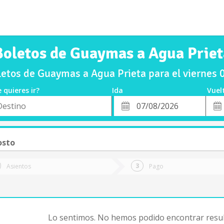
Boletos de Guaymas a Agua Priet
etos de Guaymas a Agua Prieta para el viernes
 quieres ir?
Ida
Vuel
*
Fech
o
Fecha
de
de
Vuel
Ida
osto
Asientos
Pago
Lo sentimos. No hemos podido encontrar resul