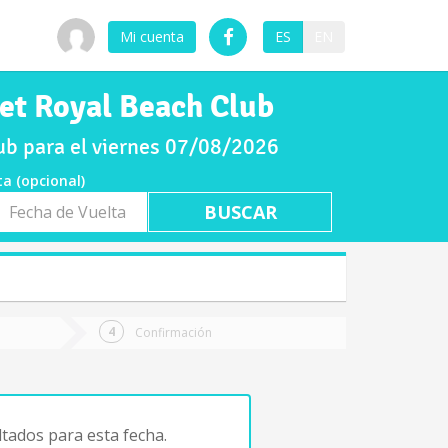
Mi cuenta
ES
EN
set Royal Beach Club
lub para el viernes 07/08/2026
ta (opcional)
a
ta
Confirmación
tados para esta fecha.