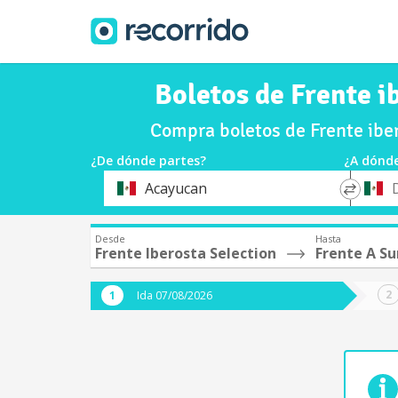
Boletos de Frente i
Compra boletos de Frente iber
¿De dónde partes?
¿A dónde
*
*
Acayucan
Origen
Destin
Desde
Hasta
Frente Iberosta Selection
Frente A Su
Ida 07/08/2026