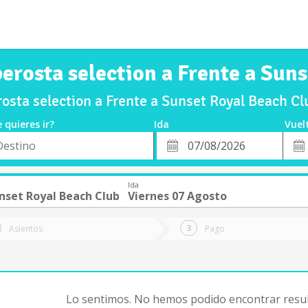
berosta selection a Frente a Sun
osta selection a Frente a Sunset Royal Beach C
 quieres ir?
Ida
Vuel
*
Fech
o
Fecha
de
de
Vuel
Ida
Ida
nset Royal Beach Club
Viernes 07 Agosto
Asientos
Pago
Lo sentimos. No hemos podido encontrar resul