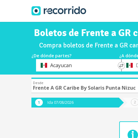
Boletos de Frente a GR c
Compra boletos de Frente a GR car
¿De dónde partes?
¿A dónde
*
*
Acayucan
Origen
Destin
Desde
Frente A GR Caribe By Solaris Punta Nizuc
Ida 07/08/2026