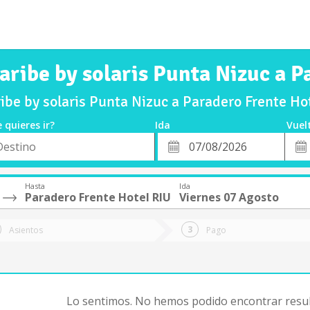
aribe by solaris Punta Nizuc a 
ibe by solaris Punta Nizuc a Paradero Frente Ho
 quieres ir?
Ida
Vuel
*
Fech
o
Fecha
de
de
Vuel
Ida
Hasta
Ida
Paradero Frente Hotel RIU
Viernes 07 Agosto
Asientos
Pago
Lo sentimos. No hemos podido encontrar resul