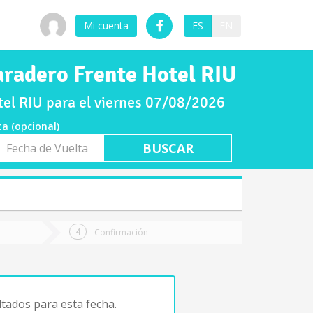
Mi cuenta
ES
EN
Paradero Frente Hotel RIU
tel RIU para el viernes 07/08/2026
ta (opcional)
a
ta
Confirmación
tados para esta fecha.