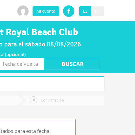
Mi cuenta
ES
EN
et Royal Beach Club
ub para el sábado 08/08/2026
ta (opcional)
a
ta
Confirmación
tados para esta fecha.