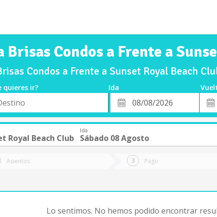
a Brisas Condos a Frente a Suns
Brisas Condos a Frente a Sunset Royal Beach Cl
 quieres ir?
Ida
Vuel
*
Fech
o
Fecha
de
de
Vuel
Ida
Ida
et Royal Beach Club
Sábado 08 Agosto
Asientos
Pago
Lo sentimos. No hemos podido encontrar resul