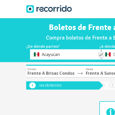
Boletos de Frente 
Compra boletos de Frente a 
¿De dónde partes?
¿A dónde
*
*
Acayucan
Origen
Destin
Desde
Hasta
Frente A Brisas Condos
Frente A Suns
Ida 08/08/2026