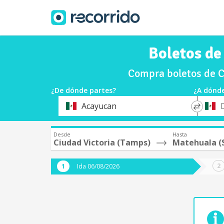
Boletos de
Compra boletos de C
¿De dónde partes?
¿A dónde
*
*
Acayucan
Origen
Destin
Desde
Hasta
Ciudad Victoria (Tamps)
Matehuala (
Ida 06/08/2026