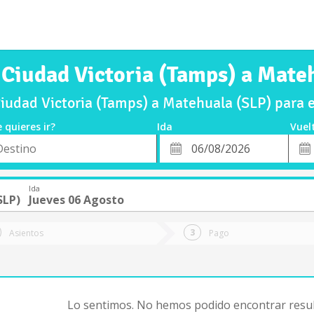
 Ciudad Victoria (Tamps) a Mate
iudad Victoria (Tamps) a Matehuala (SLP) para 
 quieres ir?
Ida
Vuel
*
Fech
o
Fecha
de
de
Vuel
Ida
Ida
SLP)
Jueves 06 Agosto
Asientos
Pago
Lo sentimos. No hemos podido encontrar resul