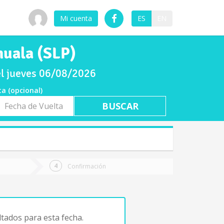
Mi cuenta
ES
EN
huala (SLP)
el jueves 06/08/2026
ta (opcional)
a
ta
Confirmación
tados para esta fecha.