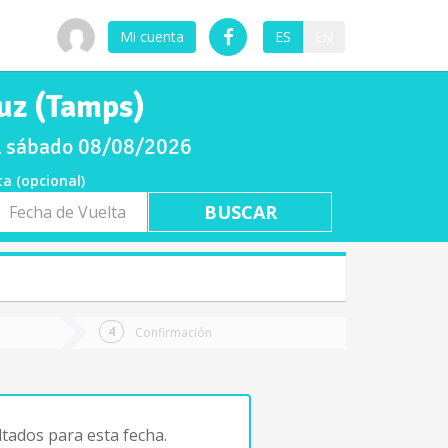
Mi cuenta
ES
EN
auz (Tamps)
el sábado 08/08/2026
ta (opcional)
a
ta
Confirmación
tados para esta fecha.