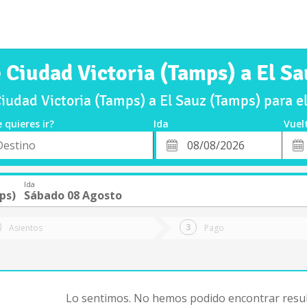
 Ciudad Victoria (Tamps) a El S
iudad Victoria (Tamps) a El Sauz (Tamps) para 
 quieres ir?
Ida
Vuel
*
Fech
o
Fecha
de
de
Vuel
Ida
Ida
ps)
Sábado 08 Agosto
Asientos
Pago
Lo sentimos. No hemos podido encontrar resul