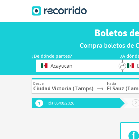
Boletos de
Compra boletos de C
¿De dónde partes?
¿A dónde
*
*
Acayucan
Origen
Destin
Desde
Hasta
Ciudad Victoria (Tamps)
El Sauz (Tam
Ida 08/08/2026