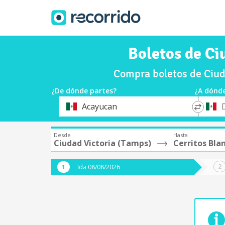
Boletos de Ci
Compra boletos de Ciud
¿De dónde partes?
¿A dónde
*
*
Acayucan
Origen
Destin
Desde
Hasta
Ciudad Victoria (Tamps)
Cerritos Bla
Ida 08/08/2026