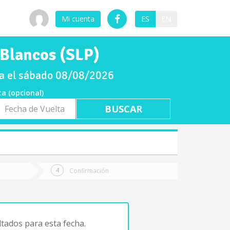
Mi cuenta
ES
EN
 Blancos (SLP)
ra el sábado 08/08/2026
ta (opcional)
a
ta
Confirmación
tados para esta fecha.