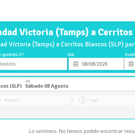
udad Victoria (Tamps) a Cerritos
ad Victoria (Tamps) a Cerritos Blancos (SLP) pa
 quieres ir?
Ida
Vuel
*
Fech
o
Fecha
de
de
Vuel
Ida
Ida
ncos (SLP)
Sábado 08 Agosto
Asientos
Pago
Lo sentimos. No hemos podido encontrar resul