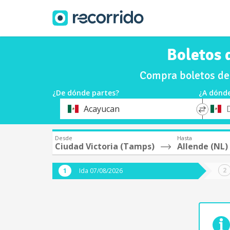
Boletos 
Compra boletos de 
¿De dónde partes?
¿A dónde
*
*
Acayucan
Origen
Destin
Desde
Hasta
Ciudad Victoria (Tamps)
Allende (NL)
Ida 07/08/2026