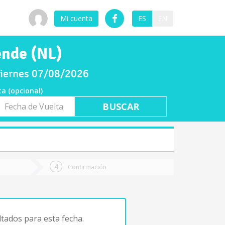
Mi cuenta
ES
EN
ende (NL)
 viernes 07/08/2026
ta (opcional)
a
ta
Confirmación
tados para esta fecha.