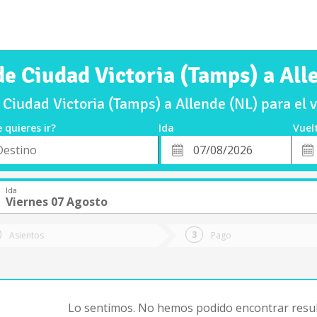
de Ciudad Victoria (Tamps) a All
Ciudad Victoria (Tamps) a Allende (NL) para el
 quieres ir?
Ida
Vuel
*
Fech
o
Fecha
de
de
Vuel
Ida
Ida
Viernes 07 Agosto
Asientos
Pago
Lo sentimos. No hemos podido encontrar resul