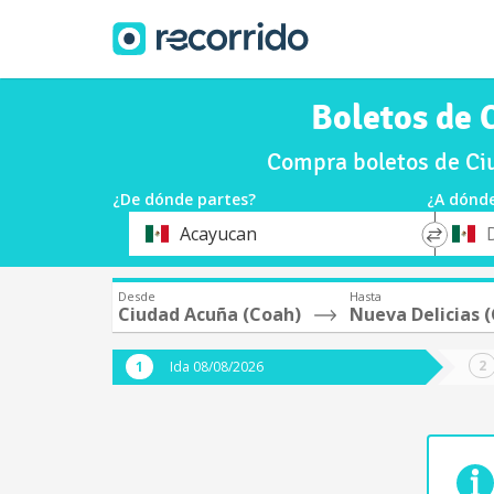
Boletos de 
Compra boletos de Ci
¿De dónde partes?
¿A dónde
*
*
Acayucan
Origen
Destin
Desde
Hasta
Ciudad Acuña (Coah)
Nueva Delicias 
Ida 08/08/2026