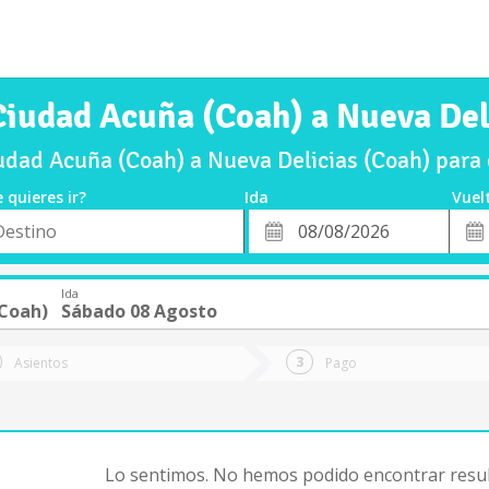
Ciudad Acuña (Coah) a Nueva Del
udad Acuña (Coah) a Nueva Delicias (Coah) para
 quieres ir?
Ida
Vuel
*
Fech
o
Fecha
de
de
Vuel
Ida
Ida
(Coah)
Sábado 08 Agosto
Asientos
Pago
Lo sentimos. No hemos podido encontrar resul