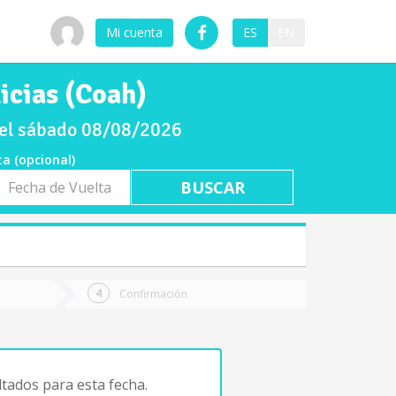
Mi cuenta
ES
EN
icias (Coah)
 el sábado 08/08/2026
ta (opcional)
a
ta
Confirmación
tados para esta fecha.