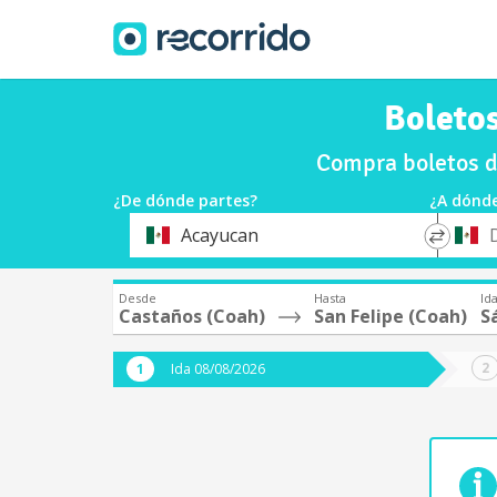
Boletos
Compra boletos d
¿De dónde partes?
¿A dónde
*
*
Acayucan
Origen
Destin
Desde
Hasta
Id
Castaños (Coah)
San Felipe (Coah)
S
Ida 08/08/2026