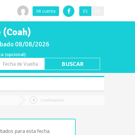
Mi cuenta
ES
EN
e (Coah)
sábado 08/08/2026
ta (opcional)
a
ta
Confirmación
tados para esta fecha.