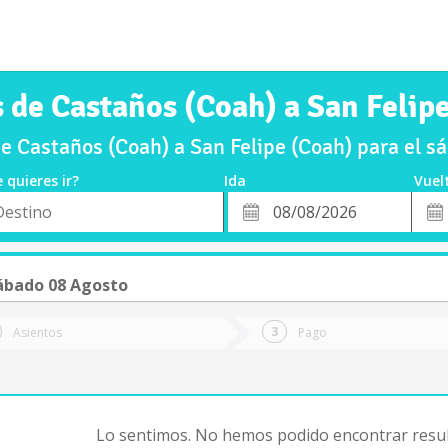
 de Castaños (Coah) a San Felip
e Castaños (Coah) a San Felipe (Coah) para el 
 quieres ir?
Ida
Vuel
*
Fech
o
Fecha
de
de
Vuel
Ida
a
ábado 08 Agosto
Asientos
Pago
Lo sentimos. No hemos podido encontrar resul