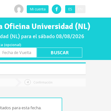
Mi cuenta
ES
EN
a Oficina Universidad (NL)
idad (NL) para el sábado 08/08/2026
ta (opcional)
a
ta
Confirmación
tados para esta fecha.