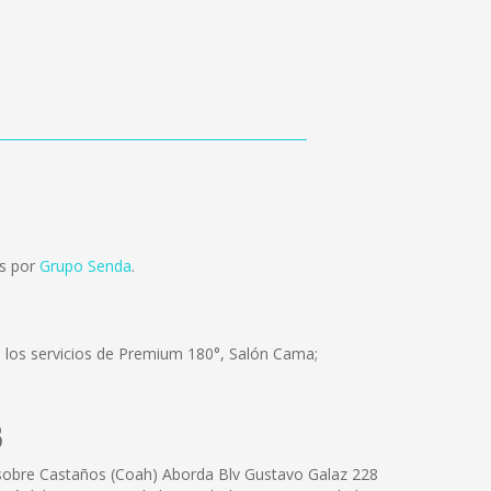
os por
Grupo Senda
.
e los servicios de Premium 180°, Salón Cama;
8
sobre Castaños (Coah) Aborda Blv Gustavo Galaz 228