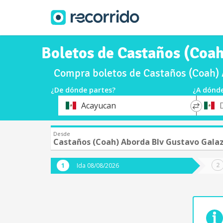
Boletos de Castaños (Coah
Compra boletos de Castaños (Coah) 
¿De dónde partes?
¿A dónde
*
*
Acayucan
Origen
Destin
Desde
Castaños (Coah) Aborda Blv Gustavo Galaz
Ida 08/08/2026