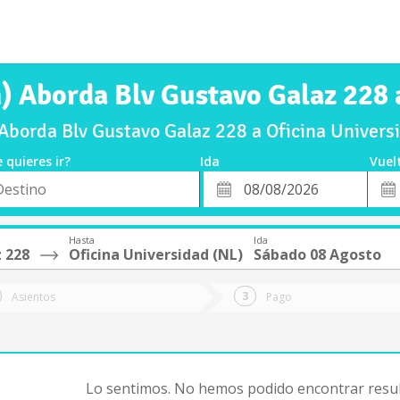
) Aborda Blv Gustavo Galaz 228 
Aborda Blv Gustavo Galaz 228 a Oficina Univers
 quieres ir?
Ida
Vuel
*
Fech
o
Fecha
de
de
Vuel
Ida
Hasta
Ida
 228
Oficina Universidad (NL)
Sábado 08 Agosto
Asientos
Pago
Lo sentimos. No hemos podido encontrar resul