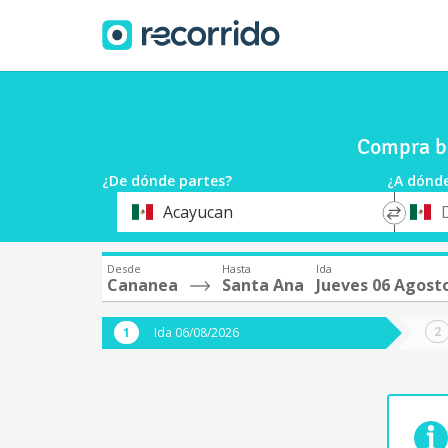
Compra bo
¿De dónde partes?
¿A dónde
*
*
Acayucan
Origen
Destin
Desde
Hasta
Ida
Cananea
Santa Ana
Jueves 06 Agost
Ida 06/08/2026