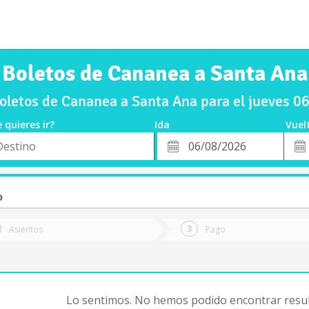
Boletos de Cananea a Santa Ana
letos de Cananea a Santa Ana para el jueves 
 quieres ir?
Ida
Vuel
*
Fech
o
Fecha
de
de
Vuel
Ida
o
Asientos
Pago
Lo sentimos. No hemos podido encontrar resul