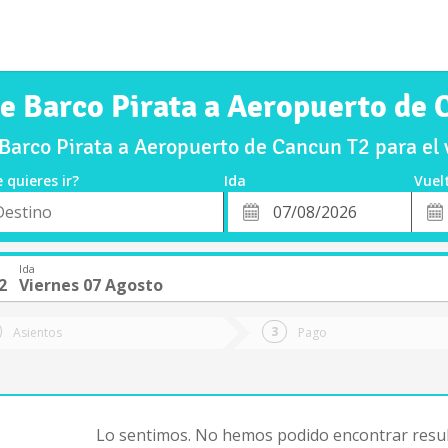
de Barco Pirata a Aeropuerto de 
Barco Pirata a Aeropuerto de Cancun T2 para el
 quieres ir?
Ida
Vuel
*
Fech
o
Fecha
de
de
Vuel
Ida
Ida
2
Viernes 07 Agosto
Asientos
Pago
Lo sentimos. No hemos podido encontrar resul