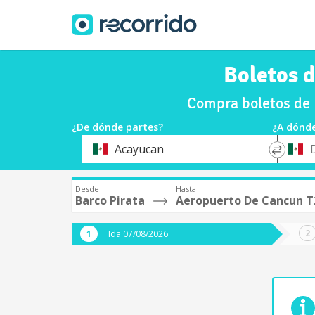
Boletos 
Compra boletos de 
¿De dónde partes?
¿A dónde
*
*
Acayucan
Origen
Destin
Desde
Hasta
Barco Pirata
Aeropuerto De Cancun T
Ida 07/08/2026