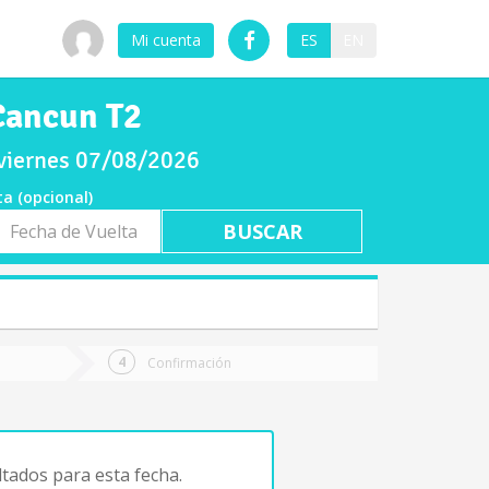
Mi cuenta
ES
EN
Cancun T2
 viernes 07/08/2026
ta (opcional)
a
ta
Confirmación
tados para esta fecha.