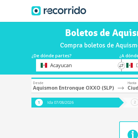
Boletos de Aqui
Compra boletos de Aquismo
¿De dónde partes?
¿A dónde
*
*
Acayucan
Origen
Destin
Desde
Hasta
Aquismon Entronque OXXO (SLP)
Ciud
Ida 07/08/2026