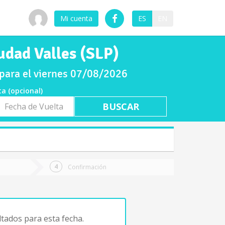
Mi cuenta
ES
EN
dad Valles (SLP)
para el viernes 07/08/2026
ta (opcional)
a
ta
Confirmación
tados para esta fecha.