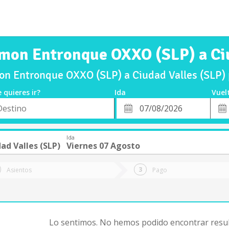
smon Entronque OXXO (SLP) a Ciu
n Entronque OXXO (SLP) a Ciudad Valles (SLP) 
 quieres ir?
Ida
Vuel
*
Fech
o
Fecha
de
de
Vuel
Ida
Ida
ad Valles (SLP)
Viernes 07 Agosto
Asientos
Pago
Lo sentimos. No hemos podido encontrar resul