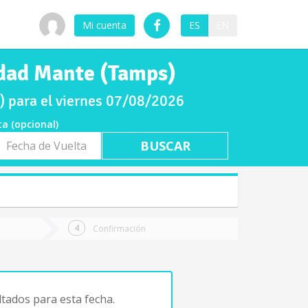
Mi cuenta
ES
EN
dad Mante (Tamps)
 para el viernes 07/08/2026
ta (opcional)
a
ta
Confirmación
tados para esta fecha.