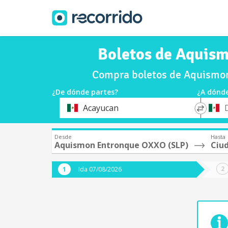
Boletos de Aquis
Compra boletos de Aquismon
¿De dónde partes?
¿A dónde
*
*
Acayucan
Origen
Destin
Desde
Hasta
Aquismon Entronque OXXO (SLP)
Ciu
Ida 07/08/2026