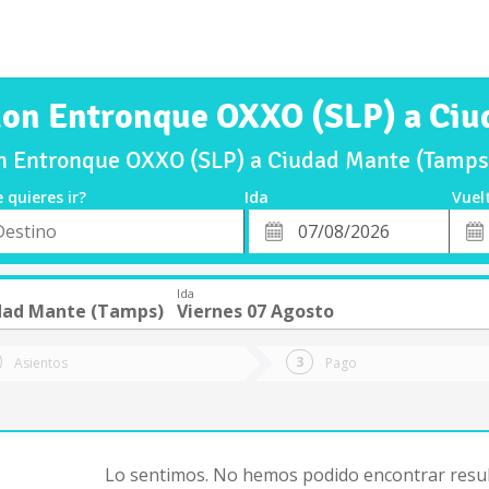
mon Entronque OXXO (SLP) a Ciu
 Entronque OXXO (SLP) a Ciudad Mante (Tamps)
 quieres ir?
Ida
Vuel
*
Fech
o
Fecha
de
de
Vuel
Ida
Ida
dad Mante (Tamps)
Viernes 07 Agosto
Asientos
Pago
Lo sentimos. No hemos podido encontrar resul