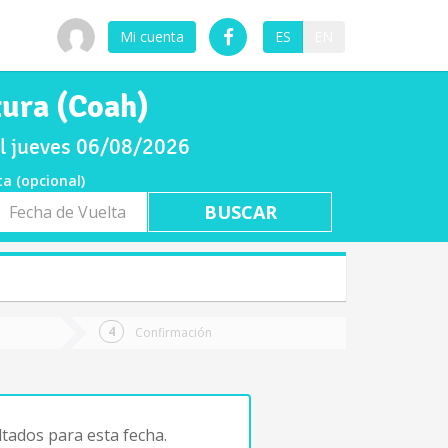
Mi cuenta
ES
EN
tura (Coah)
el jueves 06/08/2026
ta (opcional)
a
ta
Confirmación
tados para esta fecha.