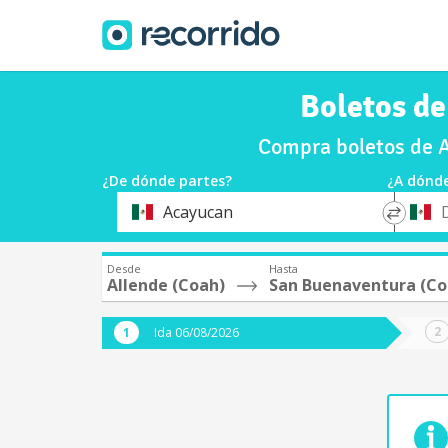
Boletos de
Compra boletos de A
¿De dónde partes?
¿A dónde
*
*
Acayucan
Origen
Destin
Desde
Hasta
Allende (Coah)
San Buenaventura (Co
Ida 06/08/2026