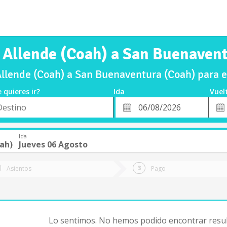
 Allende (Coah) a San Buenaven
llende (Coah) a San Buenaventura (Coah) para 
 quieres ir?
Ida
Vuel
*
Fech
o
Fecha
de
de
Vuel
Ida
Ida
ah)
Jueves 06 Agosto
Asientos
Pago
Lo sentimos. No hemos podido encontrar resul