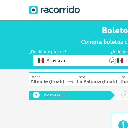
Boleto
Compra boletos d
¿De dónde partes?
¿A dónde
*
*
Acayucan
Origen
Destin
Desde
Hasta
Ida
Allende (Coah)
La Paloma (Coah)
Do
Ida 09/08/2026