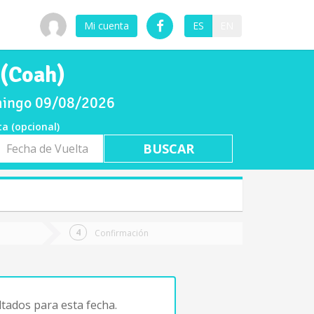
Mi cuenta
ES
EN
 (Coah)
omingo 09/08/2026
ta (opcional)
a
ta
Confirmación
tados para esta fecha.