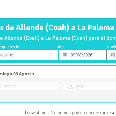
s de Allende (Coah) a La Paloma
e Allende (Coah) a La Paloma (Coah) para el d
 quieres ir?
Ida
Vuel
*
Fech
o
Fecha
de
de
Vuel
Ida
mingo 09 Agosto
Asientos
Pago
Lo sentimos. No hemos podido encontrar resul