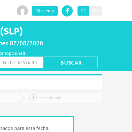
Mi cuenta
ES
EN
 (SLP)
ernes 07/08/2026
ta (opcional)
a
ta
Confirmación
tados para esta fecha.