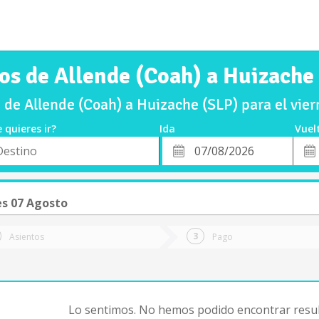
os de Allende (Coah) a Huizache
de Allende (Coah) a Huizache (SLP) para el vi
 quieres ir?
Ida
Vuel
*
Fech
o
Fecha
de
de
Vuel
Ida
es 07 Agosto
Asientos
Pago
Lo sentimos. No hemos podido encontrar resul