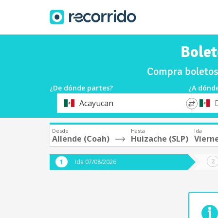
Bolet
Compra boletos 
¿De dónde partes?
¿A dónde
*
*
Acayucan
Origen
Destin
Desde
Hasta
Ida
Allende (Coah)
Huizache (SLP)
Viern
Ida 07/08/2026