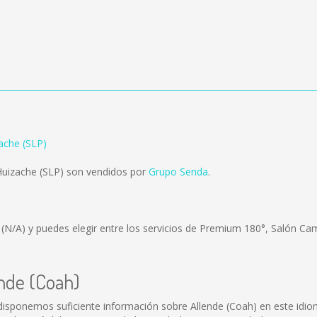
ache (SLP)
Huizache (SLP) son vendidos por
Grupo Senda
.
s
(N/A)
y puedes elegir entre los servicios de Premium 180°, Salón Cam
ende (Coah)
disponemos suficiente información sobre Allende (Coah) en este idio