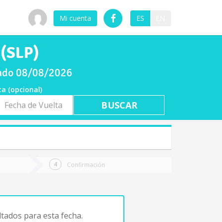
Mi cuenta
ES
EN
 (SLP)
bado 08/08/2026
ta (opcional)
a
ta
Confirmación
tados para esta fecha.