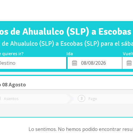
os de Ahualulco (SLP) a Escobas
 de Ahualulco (SLP) a Escobas (SLP) para el sá
 quieres ir?
Ida
Vuel
*
Fech
o
Fecha
de
de
Vuel
Ida
 08 Agosto
Asientos
Pago
Lo sentimos. No hemos podido encontrar resul