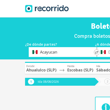
Bolet
Compra boletos
¿De dónde partes?
¿A dónde
*
*
Acayucan
Origen
Destin
Desde
Hasta
Ida
Ahualulco (SLP)
Escobas (SLP)
Sábado
Ida 08/08/2026