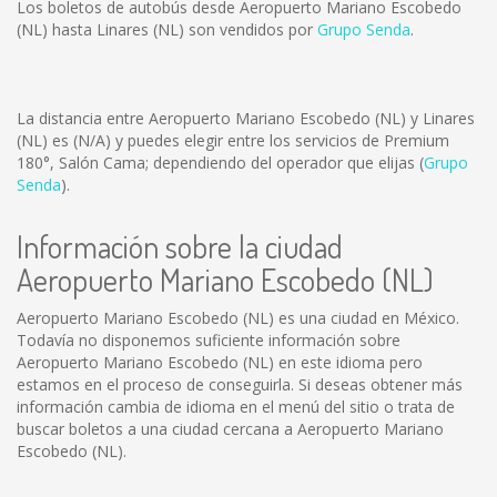
Los boletos de autobús desde Aeropuerto Mariano Escobedo
(NL) hasta Linares (NL) son vendidos por
Grupo Senda
.
La distancia entre Aeropuerto Mariano Escobedo (NL) y Linares
(NL) es
(N/A)
y puedes elegir entre los servicios de Premium
180°, Salón Cama; dependiendo del operador que elijas (
Grupo
Senda
).
Información sobre la ciudad
Aeropuerto Mariano Escobedo (NL)
Aeropuerto Mariano Escobedo (NL) es una ciudad en México.
Todavía no disponemos suficiente información sobre
Aeropuerto Mariano Escobedo (NL) en este idioma pero
estamos en el proceso de conseguirla. Si deseas obtener más
información cambia de idioma en el menú del sitio o trata de
buscar boletos a una ciudad cercana a Aeropuerto Mariano
Escobedo (NL).