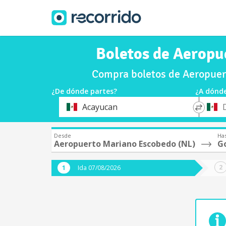
Boletos de Aeropu
Compra boletos de Aeropuer
¿De dónde partes?
¿A dónde
*
*
Acayucan
Origen
Destin
Desde
Ha
Aeropuerto Mariano Escobedo (NL)
G
Ida 07/08/2026