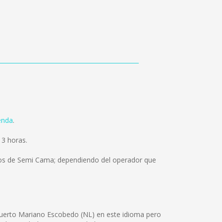
enda
.
3 horas.
cios de Semi Cama; dependiendo del operador que
uerto Mariano Escobedo (NL) en este idioma pero