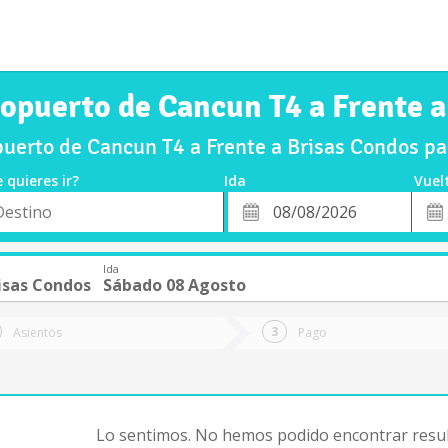
ropuerto de Cancun T4 a Frente a
uerto de Cancun T4 a Frente a Brisas Condos p
 quieres ir?
Ida
Vuel
*
Fech
o
Fecha
de
de
Vuel
Ida
Ida
isas Condos
Sábado 08 Agosto
Asientos
Pago
Lo sentimos. No hemos podido encontrar resul