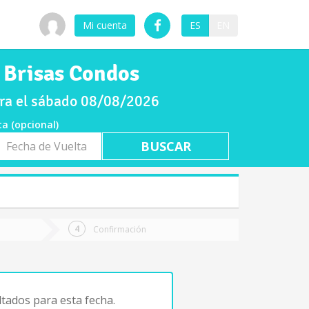
Mi cuenta
ES
EN
 Brisas Condos
ara el sábado 08/08/2026
ta (opcional)
a
ta
Confirmación
tados para esta fecha.