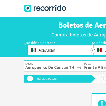
Boletos de Ae
Compra boletos de Aerop
¿De dónde partes?
¿A dónde
*
*
Acayucan
Origen
Destin
Desde
Hasta
Aeropuerto De Cancun T4
Frente A Br
Ida 08/08/2026