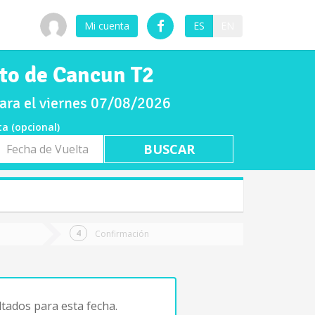
Mi cuenta
ES
EN
to de Cancun T2
ara el viernes 07/08/2026
ta (opcional)
a
ta
Confirmación
tados para esta fecha.