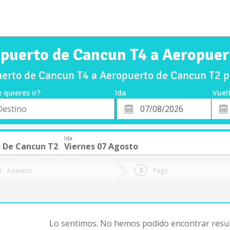
opuerto de Cancun T4 a Aeropuer
erto de Cancun T4 a Aeropuerto de Cancun T2 p
 quieres ir?
Ida
Vuel
*
Fech
o
Fecha
de
de
Vuel
Ida
Ida
 De Cancun T2
Viernes 07 Agosto
Asientos
Pago
Lo sentimos. No hemos podido encontrar resul