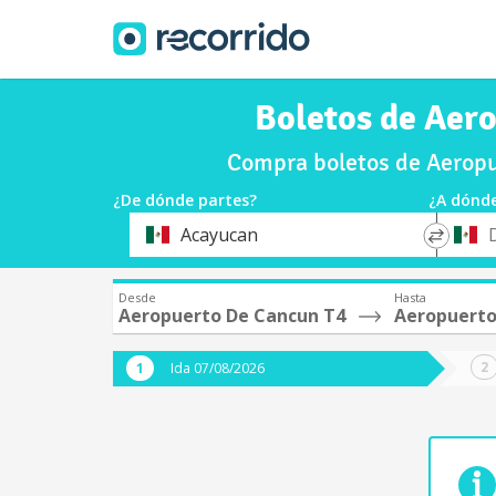
Boletos de Aer
Compra boletos de Aeropu
¿De dónde partes?
¿A dónde
*
*
Acayucan
Origen
Destin
Desde
Hasta
Aeropuerto De Cancun T4
Aeropuerto
Ida 07/08/2026