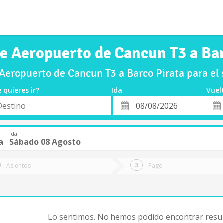
de Aeropuerto de Cancun T3 a Bar
Aeropuerto de Cancun T3 a Barco Pirata para e
 quieres ir?
Ida
Vuel
*
Fech
o
Fecha
de
de
Vuel
Ida
Ida
a
Sábado 08 Agosto
Asientos
Pago
Lo sentimos. No hemos podido encontrar resul