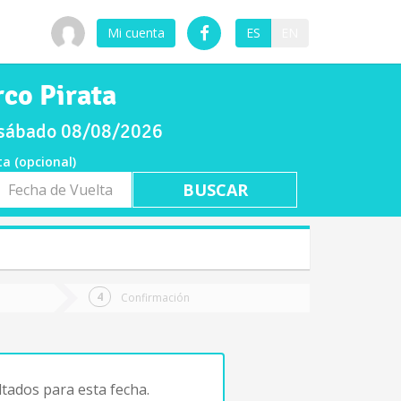
Mi cuenta
ES
EN
co Pirata
l sábado 08/08/2026
ta (opcional)
a
ta
Confirmación
tados para esta fecha.