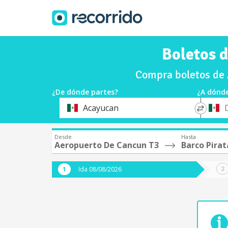
Boletos 
Compra boletos de 
¿De dónde partes?
¿A dónde
*
*
Acayucan
Origen
Destin
Desde
Hasta
Aeropuerto De Cancun T3
Barco Pirat
Ida 08/08/2026