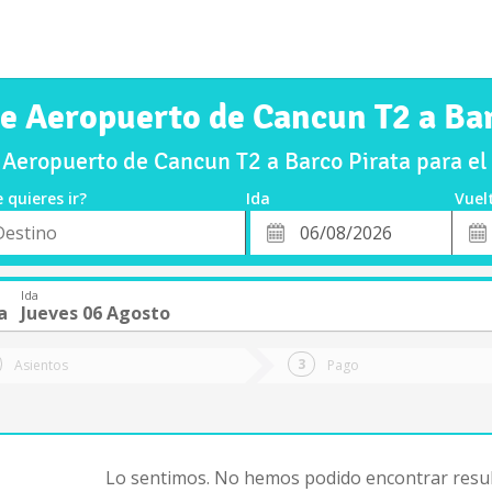
de Aeropuerto de Cancun T2 a Bar
Aeropuerto de Cancun T2 a Barco Pirata para e
 quieres ir?
Ida
Vuel
*
Fech
o
Fecha
de
de
Vuel
Ida
Ida
a
Jueves 06 Agosto
Asientos
Pago
Lo sentimos. No hemos podido encontrar resul