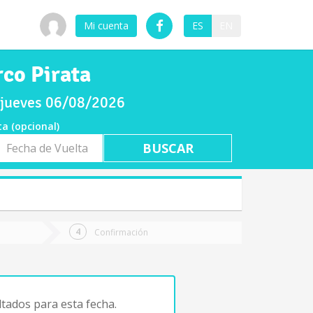
Mi cuenta
ES
EN
co Pirata
l jueves 06/08/2026
ta (opcional)
a
ta
Confirmación
tados para esta fecha.