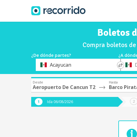
Boletos 
Compra boletos de 
¿De dónde partes?
¿A dónde
*
*
Acayucan
Origen
Destin
Desde
Hasta
Aeropuerto De Cancun T2
Barco Pirat
Ida 06/08/2026