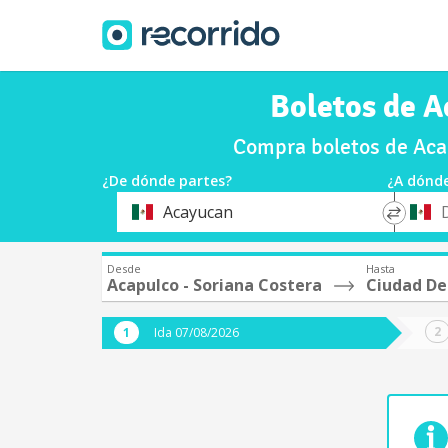
Boletos de A
Compra boletos de Acap
¿De dónde partes?
¿A dónde
*
*
Acayucan
Origen
Destin
Desde
Hasta
Acapulco - Soriana Costera
Ciudad De
Ida 07/08/2026