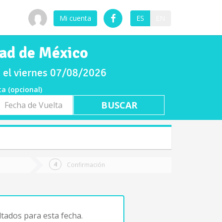
Mi cuenta
ES
EN
dad de México
a el viernes 07/08/2026
ta (opcional)
a
ta
Confirmación
tados para esta fecha.