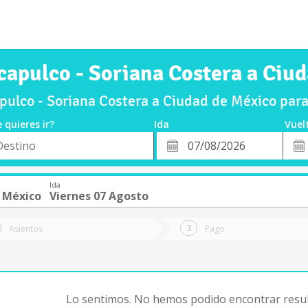
capulco - Soriana Costera a Ciu
ulco - Soriana Costera a Ciudad de México par
 quieres ir?
Ida
Vuel
*
Fech
o
Fecha
de
de
Vuel
Ida
Ida
 México
Viernes 07 Agosto
Asientos
Pago
Lo sentimos. No hemos podido encontrar resul