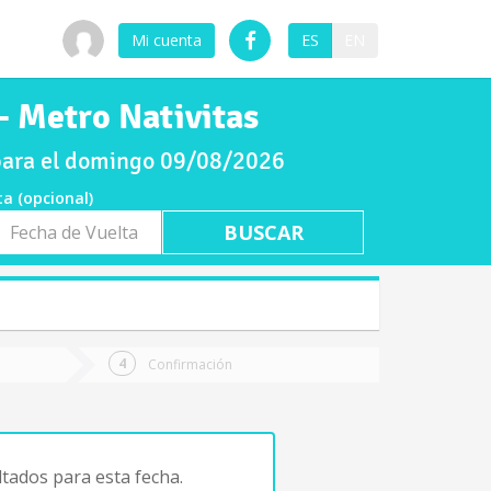
Mi cuenta
ES
EN
- Metro Nativitas
 para el domingo 09/08/2026
ta (opcional)
a
ta
Confirmación
tados para esta fecha.