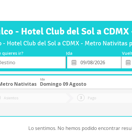
lco - Hotel Club del Sol a CDMX 
 - Hotel Club del Sol a CDMX - Metro Nativitas
 quieres ir?
Ida
Vuel
*
Fech
o
Fecha
de
de
Vuel
Ida
Ida
Metro Nativitas
Domingo 09 Agosto
Asientos
Pago
Lo sentimos. No hemos podido encontrar resul