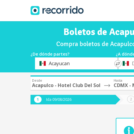
Boletos de Acapu
Compra boletos de Acapulco
¿De dónde partes?
¿A dónde
*
*
Acayucan
Origen
Destin
Desde
Hasta
Acapulco - Hotel Club Del Sol
CDMX - 
Ida 09/08/2026